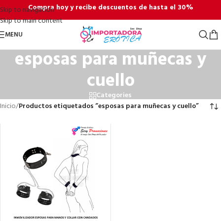
Compra hoy y recibe descuentos de hasta el 30%
Skip to navigation
Skip to main content
MENU
esposas para muñecas y
cuello
Categories
Inicio
/
Productos etiquetados “esposas para muñecas y cuello”