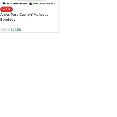
-44%
Arnes Para Cuello Y Muñecas
Bondage
$
22.50
$
40.00