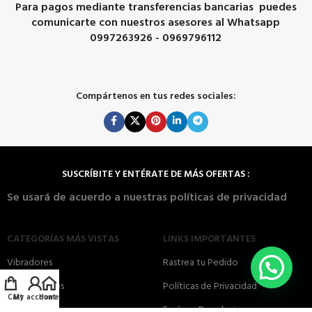
Para pagos mediante transferencias bancarias puedes
comunicarte con nuestros asesores al Whatsapp
0997263926 - 0969796112
Compártenos en tus redes sociales:
SUSCRÍBITE Y ENTÉRATE DE MÁS OFERTAS :
Se usará de acuerdo a nuestras políticas de privacidad
CATEGORÍAS MÁS VISTAS
LINKS IMPORTANTES
Vibradores
Rastrea tu Pedido
Consoladores
Políticas de Privacidad
Cart
My account
Home
Succionadores
Envíos y Devoluciones