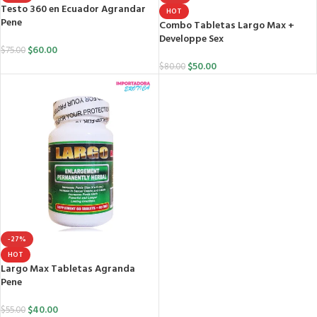
Testo 360 en Ecuador Agrandar
HOT
Pene
Combo Tabletas Largo Max +
Developpe Sex
$
60.00
$
75.00
$
50.00
$
80.00
-27%
HOT
Largo Max Tabletas Agranda
Pene
$
40.00
$
55.00