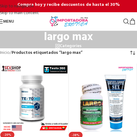
Compra hoy y recibe descuentos de hasta el 30%
Skip to navigation
Skip to main content
MENU
largo max
Categories
Inicio
/
Productos etiquetados “largo max”
-20%
-38%