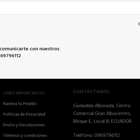
 comunicarte con nuestros
969796112
CONTÁCTANOS
LINKS IMPORTANTES
Rastrea tu Pedido
Ciudadela Alborada, Centro
Comercial Gran Albocentro,
Políticas de Privacidad
Bloque E, Local 8; ECUADOR
Envíos y Devoluciones
Teléfono: 0969796112
Términos y condiciones