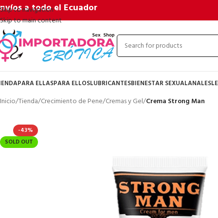
nvíos a todo el Ecuador
Skip to navigation
Skip to main content
IENDA
PARA ELLAS
PARA ELLOS
LUBRICANTES
BIENESTAR SEXUAL
ANALES
LE
Inicio
/
Tienda
/
Crecimiento de Pene
/
Cremas y Gel
/
Crema Strong Man
-43%
SOLD OUT