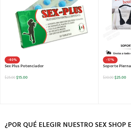
-17%
-40%
Soporte Pierna
Sex Plus Potenciador
$
25.00
$
15.00
$
30.00
$
25.00
¿POR QUÉ ELEGIR NUESTRO SEX SHOP