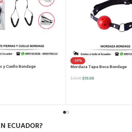
-50%
s y Cuello Bondage
Mordaza Tapa Boca Bondage
$
10.00
$
20.00
 EN ECUADOR?