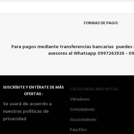
FORMAS DE PAGO:
Para pagos mediante transferencias bancarias puedes
asesores al Whatsapp 0997263926 - 0
SUSCRÍBITE Y ENTÉRATE DE MÁS
CATEGORÍAS MÁS VISTAS
OFERTAS :
Vibradores
Se usará de acuerdo a
Consoladores
nuestras políticas de
privacidad
Succionadores
Para Ellos