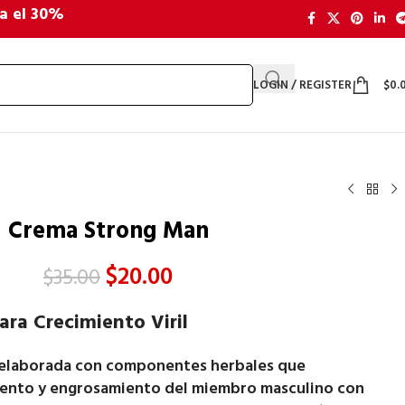
a el 30%
LOGIN / REGISTER
$
0.
Crema Strong Man
$
20.00
$
35.00
ra Crecimiento Viril
 elaborada con componentes herbales que
iento y engrosamiento del miembro masculino con