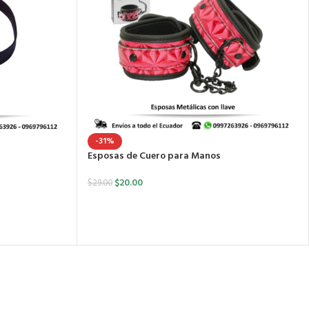
-31%
Esposas de Cuero para Manos
$
20.00
$
29.00