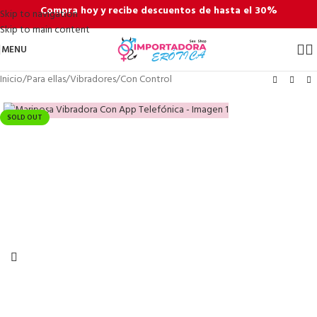
Compra hoy y recibe descuentos de hasta el 30%
Skip to navigation
Skip to main content
MENU
Inicio
/
Para ellas
/
Vibradores
/
Con Control
SOLD OUT