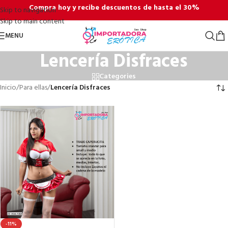
Compra hoy y recibe descuentos de hasta el 30%
Skip to navigation
Skip to main content
MENU
Lencería Disfraces
Categories
Inicio
/
Para ellas
/
Lencería Disfraces
-11%