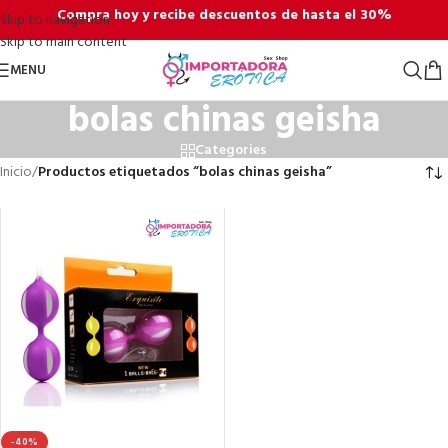
Compra hoy y recibe descuentos de hasta el 30%
Skip to navigation
Skip to main content
MENU
bolas chinas geisha
Categories
Inicio
/
Productos etiquetados “bolas chinas geisha”
-40%