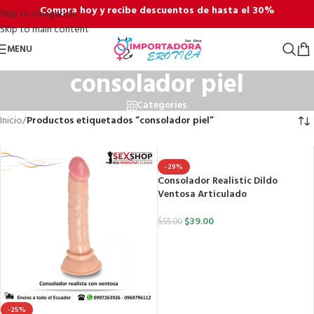
Compra hoy y recibe descuentos de hasta el 30%
Skip to navigation
Skip to main content
MENU
consolador piel
Categories
Inicio
/
Productos etiquetados “consolador piel”
-29%
Consolador Realistic Dildo
Ventosa Articulado
$
39.00
$
55.00
-25%