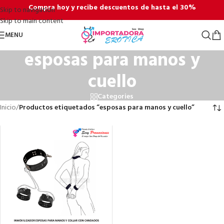
Compra hoy y recibe descuentos de hasta el 30%
Skip to navigation
Skip to main content
MENU
esposas para manos y
cuello
Categories
Inicio
/
Productos etiquetados “esposas para manos y cuello”