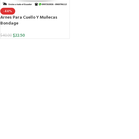
-44%
Arnes Para Cuello Y Muñecas
Bondage
$
22.50
$
40.00