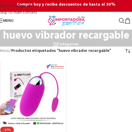
Compra hoy y recibe descuentos de hasta el 30%
Skip to navigation
Skip to main content
MENU
huevo vibrador recargable
Categories
Inicio
/
Productos etiquetados “huevo vibrador recargable”
-27%